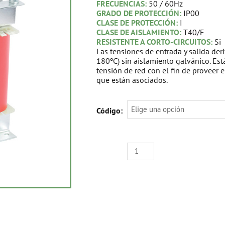
FRECUENCIAS:
50 / 60Hz
GRADO DE PROTECCIÓN:
IP00
CLASE DE PROTECCIÓN:
I
CLASE DE AISLAMIENTO:
T40/F
RESISTENTE A CORTO-CIRCUITOS:
Si
Las tensiones de entrada y salida de
180ºC) sin aislamiento galvánico. Est
tensión de red con el fin de proveer e
que están asociados.
ARRANCADOR
Código:
DE
MOTORES
TRIFÁSICO
380Vac
(0%
-
60%
-
75%