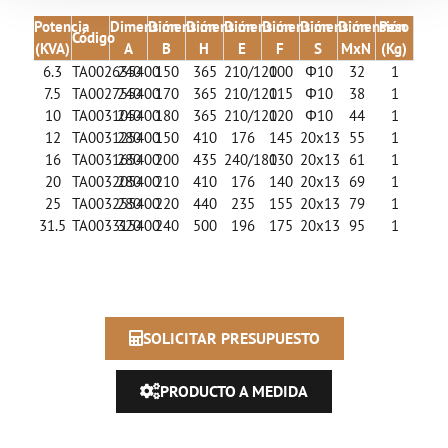
Potencia
Dimensión
Dimensión
Dimensión
Dimensión
Dimensión
Dimensión
Dimensión
Peso
Código
(KVA)
A
B
H
E
F
S
MxN
(Kg)
6.3
TA002635400
240
150
365
210/120
100
Φ10
32
1
7.5
TA002755400
240
170
365
210/120
115
Φ10
38
1
10
TA003105400
240
180
365
210/120
120
Φ10
44
1
12
TA003125400
280
150
410
176
145
20x13
55
1
16
TA003165400
280
200
435
240/180
130
20x13
61
1
20
TA003205400
280
210
410
176
140
20x13
69
1
25
TA003255400
280
220
440
235
155
20x13
79
1
31.5
TA003315400
320
240
500
196
175
20x13
95
1
SOLICITAR PRESUPUESTO
PRODUCTO A MEDIDA