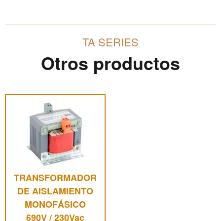
TA SERIES
Otros productos
Este
producto
tiene
múltiples
variantes.
Las
opciones
TRANSFORMADOR
se
pueden
DE AISLAMIENTO
elegir
MONOFÁSICO
en
690V / 230Vac
la