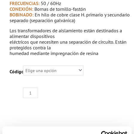
FRECUENCIAS:
50 / 60Hz
CONEXIÓN:
Bornas de tornillo-fastón
BOBINADO:
En hilo de cobre clase H. primario y secundario
separado (separación galvánica)
Los transformadores de aislamiento están destinados a
alimentar dispositivos
eléctricos que necesiten una separación de circuito. Están
protegidos contra la
humedad mediante impregnación de resina
TRANSFORMADOR
Código:
DE
AISLAMIENTO
MONOFÁSICO
EN
COLUMNA
400V
/
230Vac
cantidad