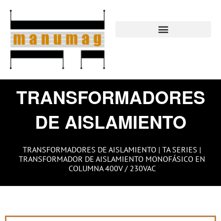
Ir
al
contenido
TRANSFORMADORES
DE AISLAMIENTO
TRANSFORMADORES DE AISLAMIENTO
|
TA SERIES
|
TRANSFORMADOR DE AISLAMIENTO MONOFÁSICO EN
COLUMNA 400V / 230VAC