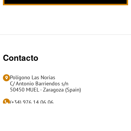
Contacto
Polígono Las Norias
C/ Antonio Barriendos s/n
50450 MUEL - Zaragoza (Spain)
(+34) 976 14 06 06
info@manumag.com
L
i