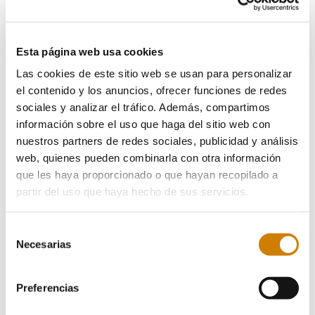
Especificaciones técnicas
Esta página web usa cookies
Descargar documentos
Las cookies de este sitio web se usan para personalizar
el contenido y los anuncios, ofrecer funciones de redes
sociales y analizar el tráfico. Además, compartimos
Sectores industriales
información sobre el uso que haga del sitio web con
nuestros partners de redes sociales, publicidad y análisis
web, quienes pueden combinarla con otra información
ESPECIFICACIONES
que les haya proporcionado o que hayan recopilado a
Características
partir del uso que haya hecho de sus servicios.
técnicas
Selección
Necesarias
de
consentimiento
Preferencias