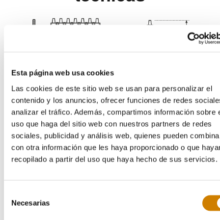
Esta página web usa cookies
Las cookies de este sitio web se usan para personalizar el
contenido y los anuncios, ofrecer funciones de redes sociale
analizar el tráfico. Además, compartimos información sobre 
uso que haga del sitio web con nuestros partners de redes
Potencia
Dimensión
Dimensión
Dimensión
Dimensión
Dimensión
Dimensión
Peso
Código
(KVA)
A
B
C
D
E
H
(Kg)
sociales, publicidad y análisis web, quienes pueden combina
0.5
XMN02150620
180
90
90
150
60
4,8
con otra información que les haya proporcionado o que haya
1
XMN02210620
180
90
90
150
60
5,1
recopilado a partir del uso que haya hecho de sus servicios.
2
XMN02220620
240
100
100
200
70
8,1
3
XMN02230620
240
100
100
200
70
11,6
4
XMN02240620
240
120
120
200
90
14,5
Selección
5
XMN02250620
240
120
120
200
90
16,9
Necesarias
de
7.5
XMN02275620
300
110
110
270
80
23,6
consentimiento