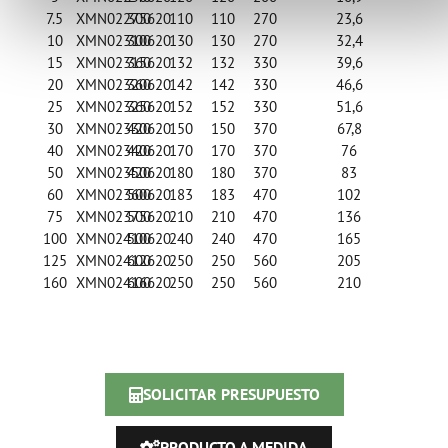
7.5
XMN02275620
300
110
110
270
23,6
10
XMN02310620
300
130
130
270
32,4
15
XMN02315620
360
132
132
330
39,6
20
XMN02320620
360
142
142
330
46,6
25
XMN02325620
360
152
152
330
51,6
30
XMN02330620
420
150
150
370
67,8
40
XMN02340620
420
170
170
370
76
50
XMN02350620
420
180
180
370
83
60
XMN02360620
500
183
183
470
102
75
XMN02375620
500
210
210
470
136
100
XMN02410620
500
240
240
470
165
125
XMN02412620
600
250
250
560
205
160
XMN02416620
600
250
250
560
210
SOLICITAR PRESUPUESTO
PRODUCTO A MEDIDA