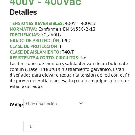
400V - 400Vac
Detalles
TENSIONES REVERSIBLES:
400V – 400Vac
NORMATIVA:
Conforme a EN 61558-2-13
FRECUENCIAS:
50 / 60Hz
GRADO DE PROTECCIÓN:
IP00
CLASE DE PROTECCIÓN:
I
CLASE DE AISLAMIENTO:
T40/F
RESISTENTE A CORTO-CIRCUITOS:
No
Las tensiones de entrada y salida derivan de un bobinado
común (Clase H 180ºC) sin aislamiento galvánico. Están
diseñados para elevar o reducir la tensión de red con el fin
de proveer el voltaje necesario para los equipos a los que
están asociados.
AUTO-
Código:
TRANSFORMADOR
TRIFÁSICO
400V
–
400Vac