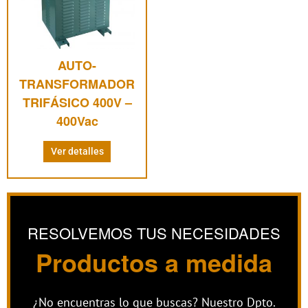
múltiples
variantes.
Las
opciones
AUTO-
se
pueden
TRANSFORMADOR
elegir
TRIFÁSICO 400V –
en
400Vac
la
página
Ver detalles
de
producto
RESOLVEMOS TUS NECESIDADES
Productos a medida
¿No encuentras lo que buscas? Nuestro Dpto.