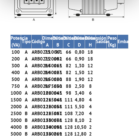
Potencia
Dimensión
Dimensión
Dimensión
Dimensión
Dimensión
Peso
Tipo
Código
Salidas
Embalaje
(VA)
A
B
C
D
H
(Kg)
100
A
ARB02110061
75
97
66
0,80
18
200
A
ARB02120061
75
102
66
0,90
18
300
A
ARB02130061
84
115
82
1,30
12
400
A
ARB02140061
84
123
82
1,50
12
500
A
ARB02150061
96
120
88
1,90
12
750
A
ARB02175061
96
130
88
2,50
8
1000
A
ARB02210061
108
145
98
3,40
6
1500
A
ARB02215061
126
148
111
4,80
4
2000
A
ARB02220061
126
158
111
5,50
4
2500
B
ARB02225061
126
187
108
7,20
4
3000
B
ARB02230061
150
178
128
8,10
2
4000
B
ARB02240061
150
198
128
10,50
2
5000
B
ARB02250061
150
219
128
12,80
2