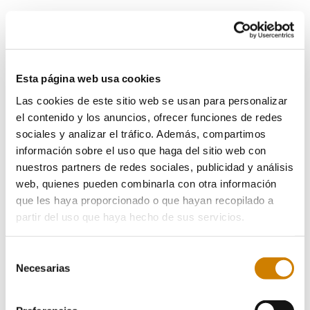
Especificaciones técnicas
Descargar documentos
Esta página web usa cookies
Las cookies de este sitio web se usan para personalizar
el contenido y los anuncios, ofrecer funciones de redes
Sectores industriales
sociales y analizar el tráfico. Además, compartimos
información sobre el uso que haga del sitio web con
nuestros partners de redes sociales, publicidad y análisis
ESPECIFICACIONES
web, quienes pueden combinarla con otra información
Características
que les haya proporcionado o que hayan recopilado a
partir del uso que haya hecho de sus servicios.
técnicas
Selección
Necesarias
de
Tipo A
consentimiento