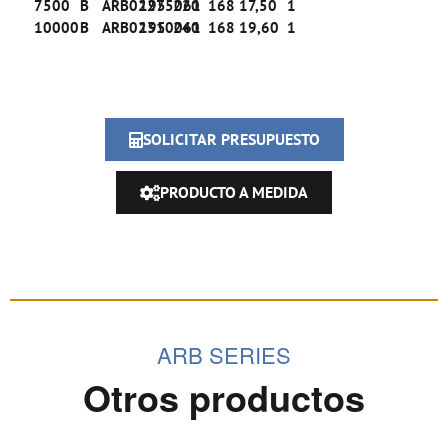
7500
B
ARB02275061
195
220
168
17,50
1
10000
B
ARB02310061
195
240
168
19,60
1
SOLICITAR PRESUPUESTO
PRODUCTO A MEDIDA
ARB SERIES
Otros productos